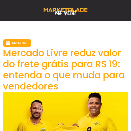
14/06/2025
Mercado Livre reduz valor
do frete grátis para R$ 19:
entenda o que muda para
vendedores