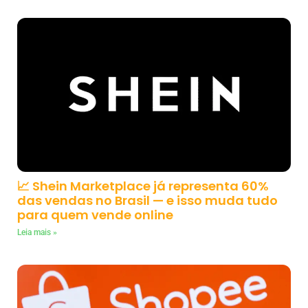
📈 Shein Marketplace já representa 60%
das vendas no Brasil — e isso muda tudo
para quem vende online
Leia mais »