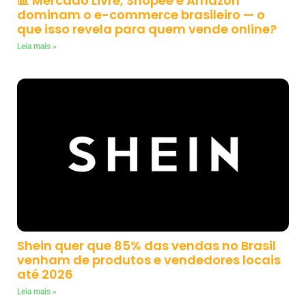
📊 Mercado Livre, Shopee e Amazon
dominam o e-commerce brasileiro — o
que isso revela para quem vende online?
Leia mais »
Shein quer que 85% das vendas no Brasil
venham de produtos e vendedores locais
até 2026
Leia mais »